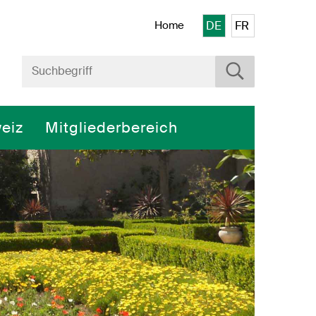
Bitte wählen Sie die 
Home
DE
FR
Suche starten
Suchbegriff
eiz
Mitgliederbereich