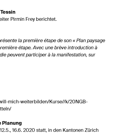
 Tessin
iter Pirmin Frey berichtet.
présente la première étape de son « Plan paysage
, première étape. Avec une brève introduction à
 peuvent participer à la manifestation, sur
-will-mich-weiterbilden/Kurse//k/20NGB-
teln/
e Planung
2.5., 16.6. 2020 statt, in den Kantonen Zürich