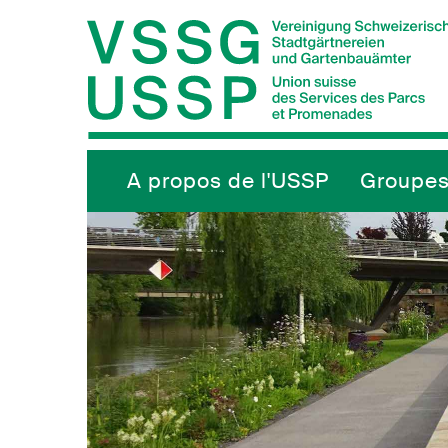
Navigieren in VSSG/USSP
Schnellnavigation
Hauptnavigation
A propos de l'USSP
Groupes