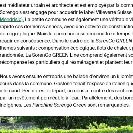
est médiateur urbain et architecte et est employé par la comm
Sorengo s'est engagé pour acquérir le label Villeverte Suisse
Mendrisio).
La petite commune est également une véritable v
rapide ces dernières années, avec une activité de constructio
démographique. Mais la commune a su reconnaître à temps le
réagir en conséquence. Dans le cadre de la
SorenGo GREEN 
thèmes suivants : compensation écologique, îlots de chaleur, p
randonnée. La SorenGo GREEN Line comprend également son
récompense les particuliers qui réaménagent et plantent leur
Nous avons ensuite entrepris une balade d'environ un kilomètr
cours dans la commune. Gastone tenait l’exposé en italien que 
allemand. Peu après le départ, on nous a montré des sections 
par un revêtement perméable à l'eau. Parallèlement, des bord
indigènes. Les
Panchine Sorengo Green
sont remarquables.