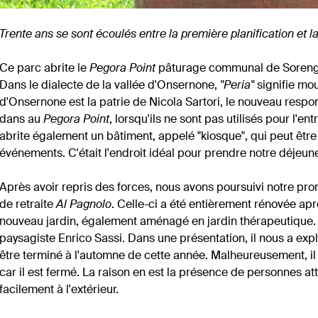
Trente ans se sont écoulés entre la première planification et l
Ce parc abrite le
Pegora Point
pâturage communal de Sorengo
Dans le dialecte de la vallée d'Onsernone,
"Peria"
signifie mou
d'Onsernone est la patrie de Nicola Sartori, le nouveau resp
dans au
Pegora Point
, lorsqu'ils ne sont pas utilisés pour l'
abrite également un bâtiment, appelé "kiosque", qui peut être
événements. C'était l'endroit idéal pour prendre notre déjeune
Après avoir repris des forces, nous avons poursuivi notre pro
de retraite
Al Pagnolo
. Celle-ci a été entièrement rénovée ap
nouveau jardin, également aménagé en jardin thérapeutique. C
paysagiste Enrico Sassi. Dans une présentation, il nous a expli
être terminé à l'automne de cette année. Malheureusement, il n
car il est fermé. La raison en est la présence de personnes 
facilement à l'extérieur.