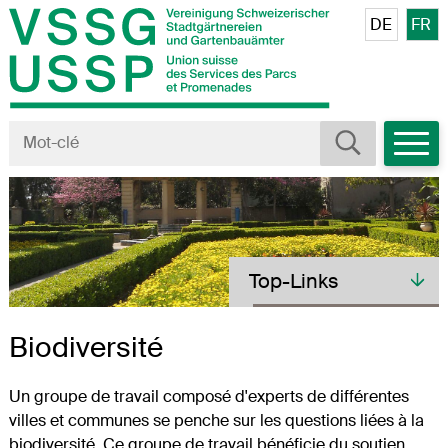
Navigieren in VSSG/USSP
Schnellnavigation
Veuillez sé
DE
FR
Mobiln
Rechercher
Terme de recherche
Toplinks
Top-Links
Biodiversité
Un groupe de travail composé d'experts de différentes
villes et communes se penche sur les questions liées à la
biodiversité. Ce groupe de travail bénéficie du soutien