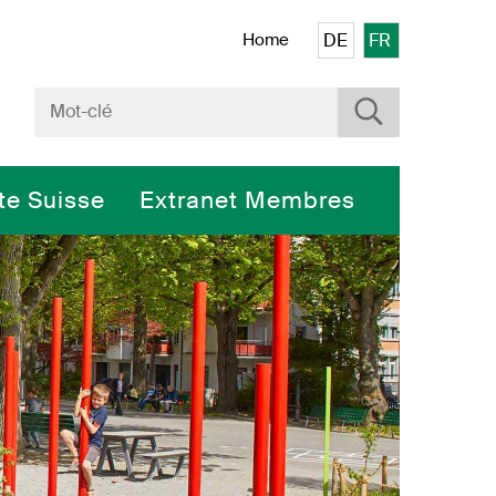
Veuillez sélectionner 
Home
DE
FR
Rechercher
Terme de recherche
rte Suisse
Extranet Membres