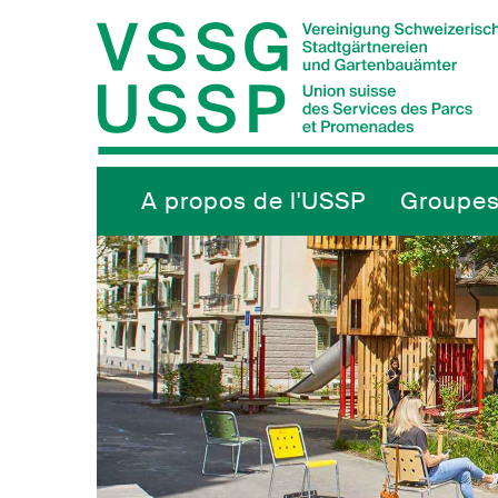
Navigieren in VSSG/USSP
Schnellnavigation
Hauptnavigation
A propos de l'USSP
Groupes