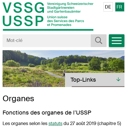
Navigieren in VSSG/USSP
Schnellnavigation
Veuillez sé
DE
FR
Mobiln
Rechercher
Terme de recherche
Toplinks
Top-Links
Organes
Fonctions des organes de l’USSP
Les organes selon les
statuts
du 27 août 2019 (chapitre 5)