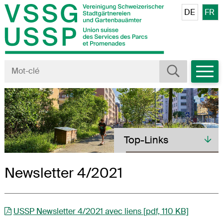
Navigieren in VSSG/USSP
Schnellnavigation
Veuillez sé
DE
FR
Mobiln
Rechercher
Terme de recherche
Toplinks
Top-Links
Newsletter 4/2021
USSP Newsletter 4/2021 avec liens [pdf, 110 KB]