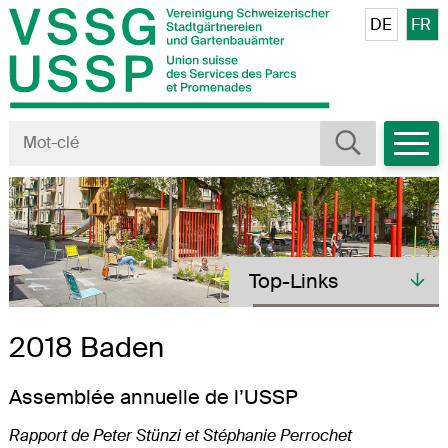
Navigieren in VSSG/USSP
Schnellnavigation
Veuillez sé
DE
FR
Mobiln
Rechercher
Terme de recherche
Toplinks
Top-Links
2018 Baden
Assemblée annuelle de l’USSP
Rapport de Peter Stünzi et Stéphanie Perrochet