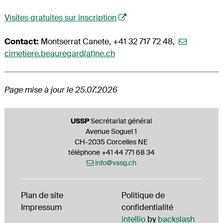
Visites gratuites sur inscription
Contact:
Montserrat Canete, +41 32 717 72 48,
cimetiere.beauregard(at)ne.ch
Page mise à jour le 25.07.2026
Footer
USSP
Secrétariat général
Avenue Soguel 1
CH-2035 Corcelles NE
téléphone +41 44 771 68 34
info@vssg.ch
Plan de site
Politique de
Impressum
confidentialité
intellio
by
backslash