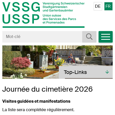
Navigieren in VSSG/USSP
Schnellnavigation
Veuillez sé
DE
FR
Mobiln
Rechercher
Terme de recherche
Toplinks
Top-Links
Journée du cimetière 2026
Visites guidées et manifestations
La liste sera complétée régulièrement.