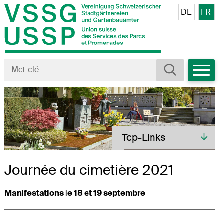
Navigieren in VSSG/USSP
Schnellnavigation
Veuillez sé
DE
FR
Mobiln
Rechercher
Terme de recherche
Toplinks
Top-Links
Journée du cimetière 2021
Manifestations le 18 et 19 septembre