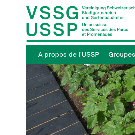
Navigieren in VSSG/USSP
Schnellnavigation
Hauptnavigation
A propos de l'USSP
Groupes