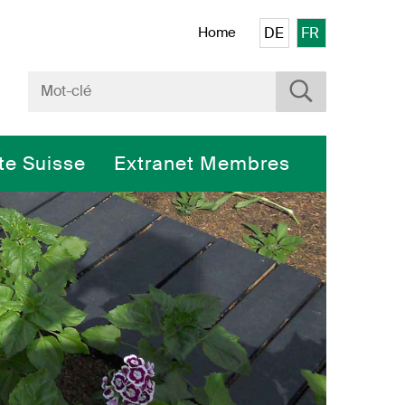
Veuillez sélectionner 
Home
DE
FR
Rechercher
Terme de recherche
rte Suisse
Extranet Membres