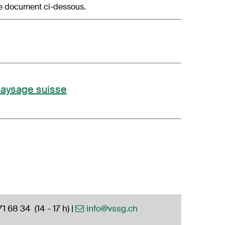
le document ci-dessous.
 paysage suisse
71 68 34
(14 - 17 h) |
info@vssg.ch