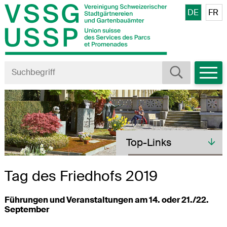
Navigieren in VSSG/USSP
Schnellnavigation
Bitte wähl
DE
FR
Mobiln
Suche starten
Suchbegriff
Toplinks
Top-Links
Tag des Friedhofs 2019
Führungen und Veranstaltungen am 14. oder 21./22.
September