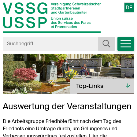
Navigieren in VSSG/USSP
Schnellnavigation
Bitte
DE
Mobiln
Suche starten
Suchbegriff
Toplinks
Top-Links
Auswertung der Veranstaltungen
Die Arbeitsgruppe Friedhöfe führt nach dem Tag des
Friedhofs eine Umfrage durch, um Gelungenes und
Verbesserungswürdiges festzustellen. Hier die